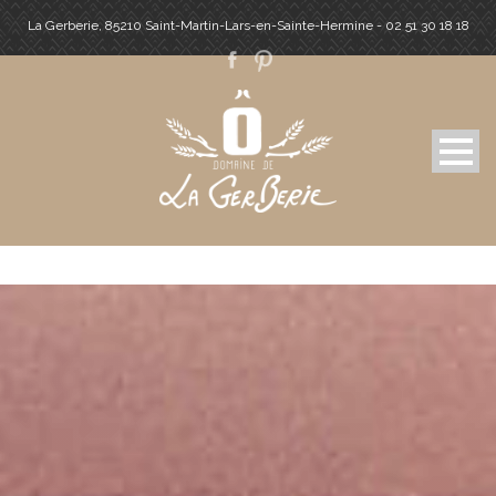
La Gerberie, 85210 Saint-Martin-Lars-en-Sainte-Hermine - 02 51 30 18 18