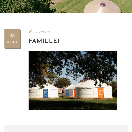
severine
31
FAMILLE1
AOÛT